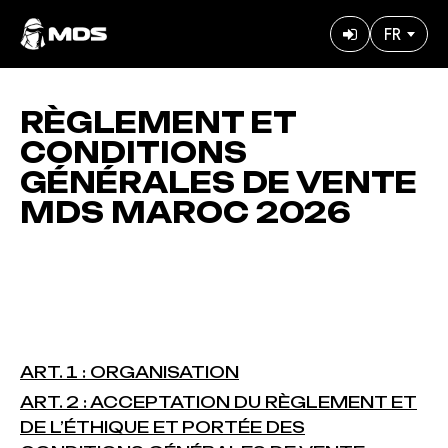
Aller
FR
au
User
contenu
accoun
principal
menu
RÈGLEMENT ET
CONDITIONS
GÉNÉRALES DE VENTE
MDS MAROC 2026
ART. 1 : ORGANISATION
ART. 2 : ACCEPTATION DU RÈGLEMENT ET
DE L’ÉTHIQUE ET PORTÉE DES