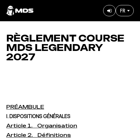
Aller
FR
au
User
contenu
accoun
principal
menu
RÈGLEMENT COURSE
MDS LEGENDARY
2027
PRÉAMBULE
I. DISPOSITIONS GÉNÉRALES
Article 1. Organisation
Article 2. Définitions