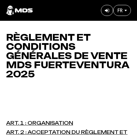
Aller
FR
au
User
contenu
accoun
principal
menu
RÈGLEMENT ET
CONDITIONS
GÉNÉRALES DE VENTE
MDS FUERTEVENTURA
2025
ART. 1 : ORGANISATION
ART. 2 : ACCEPTATION DU RÈGLEMENT ET